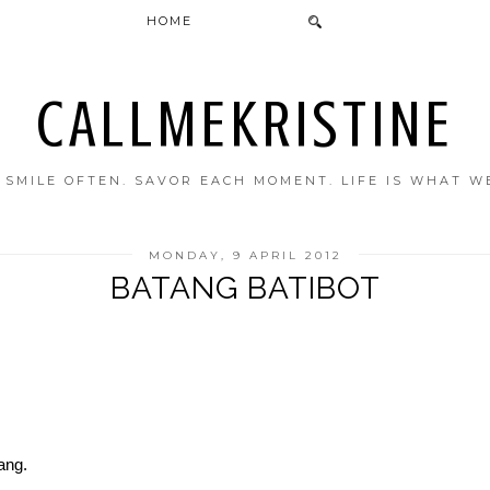
HOME
CALLMEKRISTINE
. SMILE OFTEN. SAVOR EACH MOMENT. LIFE IS WHAT W
MONDAY, 9 APRIL 2012
BATANG BATIBOT
ang.