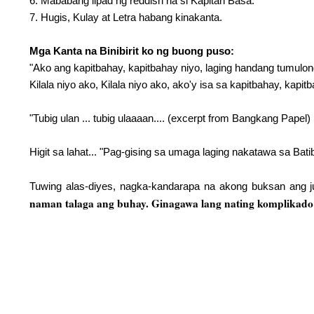
6. Mababang lipad ng reddish na si Kapitan Basa.
7. Hugis, Kulay at Letra habang kinakanta.
Mga Kanta na Binibirit ko ng buong puso:
"Ako ang kapitbahay, kapitbahay niyo, laging handang tumulon
Kilala niyo ako, Kilala niyo ako, ako'y isa sa kapitbahay, kapitb
"Tubig ulan ... tubig ulaaaan.... (excerpt from Bangkang Papel)
Higit sa lahat... "Pag-gising sa umaga laging nakatawa sa Batib
Tuwing alas-diyes, nagka-kandarapa na akong buksan ang 
naman talaga ang buhay. Ginagawa lang nating komplikado