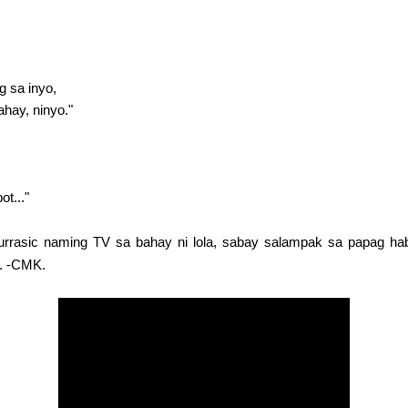
g sa inyo,
ahay, ninyo."
ot..."
jurrasic naming TV sa bahay ni lola, sabay salampak sa papag 
. -CMK.